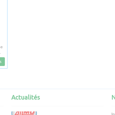
se
.
s
Actualités
Actualités
N
FORFAITS :
In