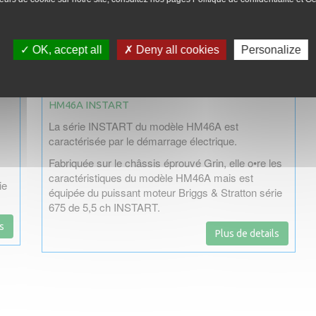
OK, accept all
Deny all cookies
Personalize
HM46A INSTART
La série INSTART du modèle HM46A est
caractérisée par le démarrage électrique.
Fabriquée sur le châssis éprouvé Grin, elle o•re les
caractéristiques du modèle HM46A mais est
ie
équipée du puissant moteur Briggs & Stratton série
675 de 5,5 ch INSTART.
s
Plus de details