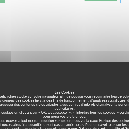
Les Cookies
etit fichier stocké sur votre navigateur afin de pouvoir vous reconnaitre lors de votr
 y compris des cookies tiers, à des fins de fonctionnement, d’analyses statistiques,
 proposer des contenus ciblés adaptés à vos centres d’intérêts et analyser la per
publicitaires.
ookies en cliquant sur « OK, tout accepter », « Interdire tous les cookies » ou cl
pour gérer vos préférences.
ous pouvez à tout moment modifier vos préférences via la page
Gestion des cooki
t nécessaires à la sécurité ne sont pas paramétrables. Pour en savoir plus sur les 
eurs de cookie sur notre site, consultez nos pages
Politique de confidentialité
et
Ge