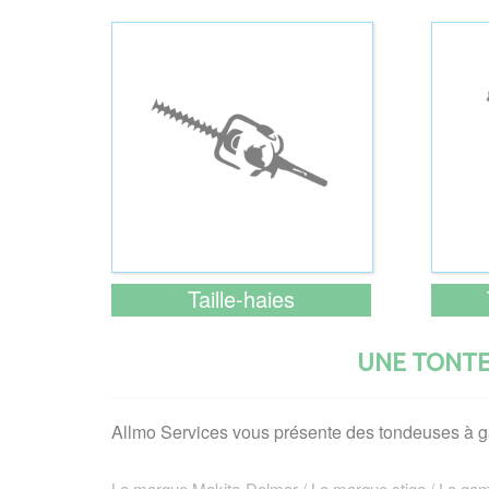
Taille-haies
UNE TONTE
Allmo Services vous présente des tondeuses à gazo
La marque Makita-Dolmar / La marque stiga / La gamm