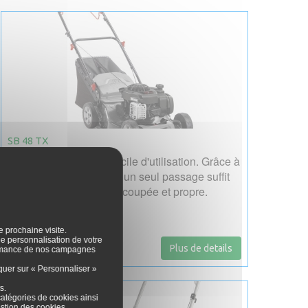
SB 48 TX
Tondeuse tractée est facile d'utilisation. Grâce à
son bac de ramassage, un seul passage suffit
pour avoir une pelouse coupée et propre.
e prochaine visite.
 de personnalisation de votre
Plus de details
formance de nos campagnes
iquer sur « Personnaliser »
es
.
catégories de cookies ainsi
stion des cookies