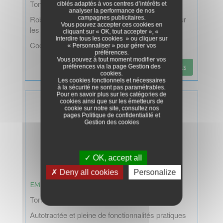
Tondeuse 1600 W 41 cm
ciblés adaptés à vos centres d’intérêts et
analyser la performance de nos
Robuste avec un large bac, elle est conçue pour
campagnes publicitaires.
Vous pouvez accepter ces cookies en
les moyennes surfaces
cliquant sur « OK, tout accepter », «
Interdire tous les cookies » ou cliquer sur
Code EAN : 4002829730102
« Personnaliser » pour gérer vos
préférences.
Vous pouvez à tout moment modifier vos
préférences via la page
Gestion des
Plus de details
cookies
.
Les cookies fonctionnels et nécessaires
à la sécurité ne sont pas paramétrables.
Pour en savoir plus sur les catégories de
cookies ainsi que sur les émetteurs de
cookie sur notre site, consultez nos
pages
Politique de confidentialité
et
Gestion des cookies
OK, accept all
Deny all cookies
Personalize
EM461S
Tondeuse autotractée 1800 W 46 cm
Autotractée et pleine de fonctionnalités pratiques