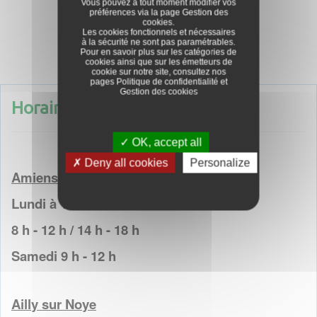
Vous pouvez à tout moment modifier vos
préférences via la page
Gestion des
Tondeuses autoportées
cookies
.
Les cookies fonctionnels et nécessaires
à la sécurité ne sont pas paramétrables.
Pour en savoir plus sur les catégories de
cookies ainsi que sur les émetteurs de
cookie sur notre site, consultez nos
pages
Politique de confidentialité
et
Gestion des cookies
Horaires d'ouvertures
OK, accept all
Deny all cookies
Personalize
Amiens
Lundi à Vendredi
8 h - 12 h / 14 h - 18 h
Samedi 9 h - 12 h
Ailly sur Noye