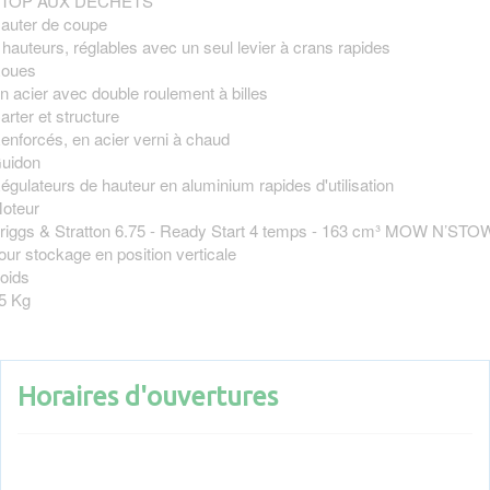
TOP AUX DÉCHETS
auter de coupe
 hauteurs, réglables avec un seul levier à crans rapides
oues
n acier avec double roulement à billes
arter et structure
enforcés, en acier verni à chaud
uidon
égulateurs de hauteur en aluminium rapides d'utilisation
oteur
riggs & Stratton 6.75 - Ready Start 4 temps - 163 cm³ MOW N’STO
our stockage en position verticale
oids
5 Kg
Horaires d'ouvertures