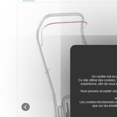
Retour
Un cookie est un p
Ce site utilise des cookies,
expérience, afin de vous
Vous pouvez accepter ces c
V
Les cookies fonctionnels e
que sur les émett