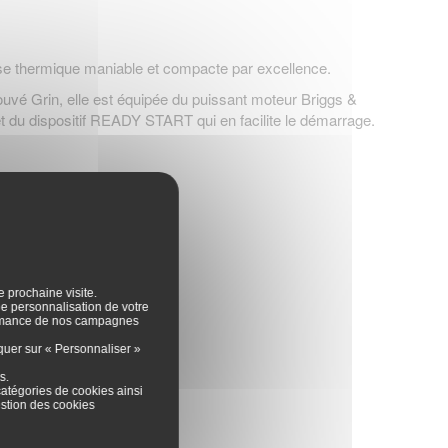
se thermique maniable et compacte par excellence.
ouvé Grin, elle est équipée du puissant moteur Briggs &
et du dispositif READY START qui en facilite le démarrage.
e prochaine visite.
 de personnalisation de votre
formance de nos campagnes
iquer sur « Personnaliser »
es
.
catégories de cookies ainsi
stion des cookies