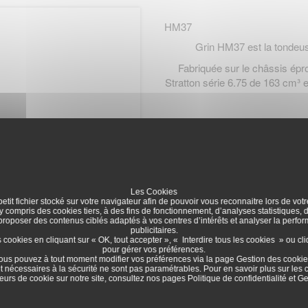
HM37
Grin HM37 est la tondeu
Fabriquée sur le châssis épr
Stratton série 6.75 de 163 cm³ 
Les Cookies
etit fichier stocké sur votre navigateur afin de pouvoir vous reconnaitre lors de votr
 y compris des cookies tiers, à des fins de fonctionnement, d’analyses statistiques,
 proposer des contenus ciblés adaptés à vos centres d’intérêts et analyser la per
publicitaires.
ookies en cliquant sur « OK, tout accepter », « Interdire tous les cookies » ou cl
pour gérer vos préférences.
ous pouvez à tout moment modifier vos préférences via la page
Gestion des cooki
t nécessaires à la sécurité ne sont pas paramétrables. Pour en savoir plus sur les 
eurs de cookie sur notre site, consultez nos pages
Politique de confidentialité
et
Ge