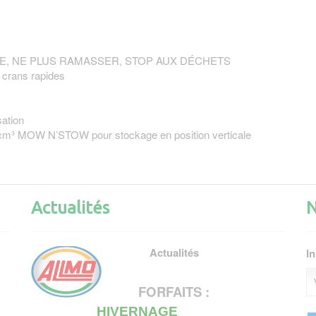
NDRE, NE PLUS RAMASSER, STOP AUX DÉCHETS
à crans rapides
sation
3 cm³ MOW N’STOW pour stockage en position verticale
Actualités
N
Actualités
In
FORFAITS :
HIVERNAGE
15 nov 2023 au 15 fév 2024