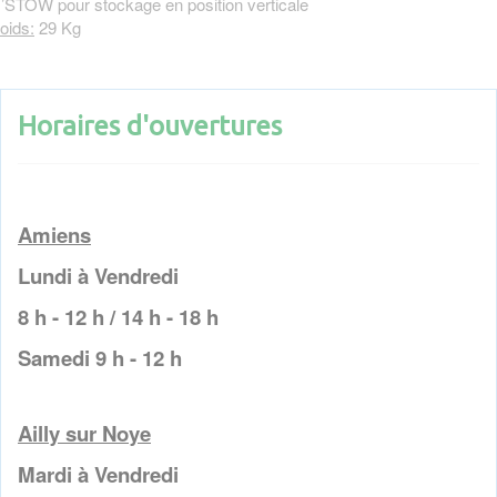
’STOW pour stockage en position verticale
oids:
29 Kg
Horaires d'ouvertures
Amiens
Lundi à Vendredi
8 h - 12 h / 14 h - 18 h
Samedi 9 h - 12 h
Ailly sur Noye
Mardi à Vendredi