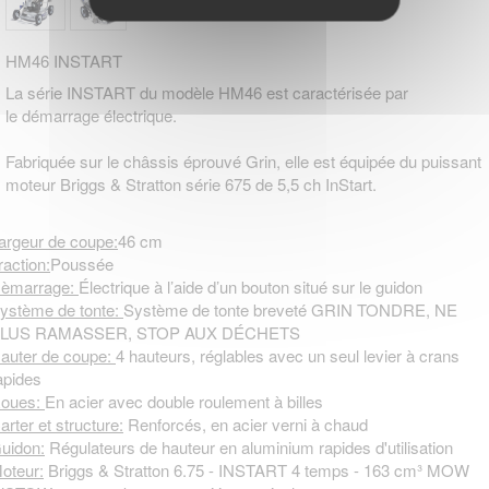
HM46 INSTART
La série INSTART du modèle HM46 est caractérisée par
le démarrage électrique.
Fabriquée sur le châssis éprouvé Grin, elle est équipée du puissant
moteur Briggs & Stratton série 675 de 5,5 ch InStart.
argeur de coupe:
46 cm
raction:
Poussée
èmarrage:
Électrique à l’aide d’un bouton situé sur le guidon
ystème de tonte:
Système de tonte breveté GRIN TONDRE, NE
LUS RAMASSER, STOP AUX DÉCHETS
auter de coupe:
4 hauteurs, réglables avec un seul levier à crans
apides
oues:
En acier avec double roulement à billes
arter et structure:
Renforcés, en acier verni à chaud
uidon:
Régulateurs de hauteur en aluminium rapides d'utilisation
oteur:
Briggs & Stratton 6.75 - INSTART 4 temps - 163 cm³ MOW