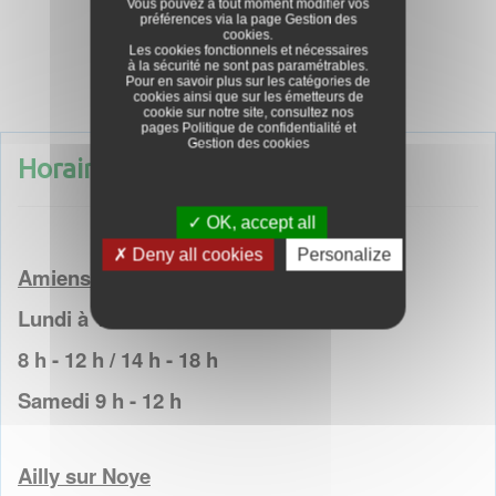
Vous pouvez à tout moment modifier vos
préférences via la page
Gestion des
Tondeuses autoportées
cookies
.
Les cookies fonctionnels et nécessaires
à la sécurité ne sont pas paramétrables.
Pour en savoir plus sur les catégories de
cookies ainsi que sur les émetteurs de
cookie sur notre site, consultez nos
pages
Politique de confidentialité
et
Gestion des cookies
Horaires d'ouvertures
OK, accept all
Deny all cookies
Personalize
Amiens
Lundi à Vendredi
8 h - 12 h / 14 h - 18 h
Samedi 9 h - 12 h
Ailly sur Noye