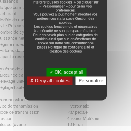
uissance
Interdire tous les cookies » ou cliquer sur
« Personnaliser » pour gérer vos
arque du moteur
Briggs & Stratton
préférences.
arburant
Essence
Vous pouvez à tout moment modifier vos
préférences via la page
Gestion des
odèle de moteur
Intek 4185 AVS
cookies
.
yl. / Puissance
500 cm³
Les cookies fonctionnels et nécessaires
à la sécurité ne sont pas paramétrables.
ombre de cylindres
1
Pour en savoir plus sur les catégories de
uissance nette du moteur
10,72 kW
cookies ainsi que sur les émetteurs de
cookie sur notre site, consultez nos
égime moteur en tour/minute (rpm)
3200 rpm
pages
Politique de confidentialité
et
ystème de refroidissement
À air
Gestion des cookies
apacité réservoir essence
12 L
ystème de coupe
OK, accept all
argeur de carter
95 - 110 cm
elevage unité de coupe
Manuel
Deny all cookies
Personalize
églage hauteur de coupe
Électrique
ransmission
ype de transmission
Hydrostatic
ode de transmission
Par pédale
raction
4 roues Motrices
itesse (avant)
10 km/h