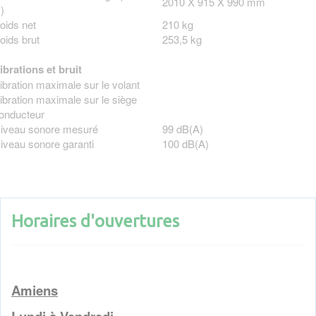
2010 X 915 X 990 mm
)
oids net
210 kg
oids brut
253,5 kg
ibrations et bruit
ibration maximale sur le volant
ibration maximale sur le siège
onducteur
iveau sonore mesuré
99 dB(A)
iveau sonore garanti
100 dB(A)
Horaires d'ouvertures
Amiens