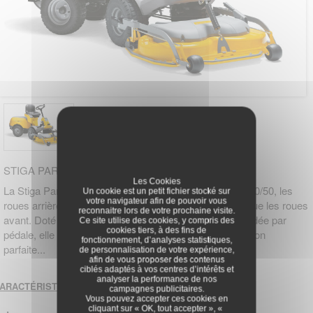
STIGA PARK 540 PX
Les Cookies
La Stiga Park 540 PX est une coupe frontale articulée 50/50, les
Un cookie est un petit fichier stocké sur
votre navigateur afin de pouvoir vous
roues arrière suivant exactement la même trajectoire que les roues
reconnaitre lors de votre prochaine visite.
avant. Doté d'une transmission hydrostatique commandée par
Ce site utilise des cookies, y compris des
cookies tiers, à des fins de
pédale, elle dispose de 4 roues motrices pour une traction
fonctionnement, d’analyses statistiques,
parfaite...
de personnalisation de votre expérience,
afin de vous proposer des contenus
ciblés adaptés à vos centres d’intérêts et
analyser la performance de nos
ARACTÉRISTIQUES
campagnes publicitaires.
Vous pouvez accepter ces cookies en
cliquant sur « OK, tout accepter », «