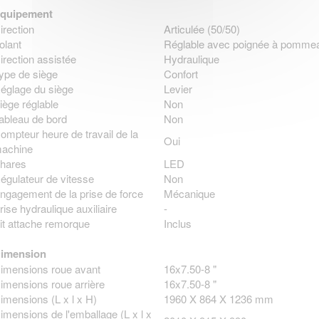
quipement
irection
Articulée (50/50)
olant
Réglable avec poignée à pomme
irection assistée
Hydraulique
ype de siège
Confort
églage du siège
Levier
iège réglable
Non
ableau de bord
Non
ompteur heure de travail de la
Oui
achine
hares
LED
égulateur de vitesse
Non
ngagement de la prise de force
Mécanique
rise hydraulique auxiliaire
-
it attache remorque
Inclus
imension
imensions roue avant
16x7.50-8 "
imensions roue arrière
16x7.50-8 "
imensions (L x l x H)
1960 X 864 X 1236 mm
imensions de l'emballage (L x l x