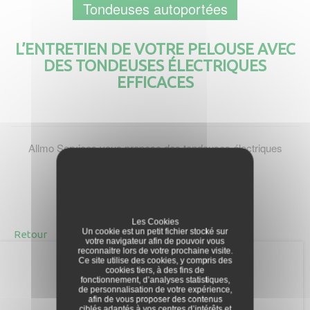
Tondeuses autoportées
L’ENTRETIEN DE VOTRE PELOUSE AVEC
DES TONDEUSES ÉLECTRIQUES
EFFICACES
Allmo Services vous propose des tondeuses électriques
silencieuses, économiques et puissantes.
Les Cookies
Un cookie est un petit fichier stocké sur
Retour
votre navigateur afin de pouvoir vous
reconnaitre lors de votre prochaine visite.
Ce site utilise des cookies, y compris des
cookies tiers, à des fins de
fonctionnement, d’analyses statistiques,
de personnalisation de votre expérience,
afin de vous proposer des contenus
ciblés adaptés à vos centres d’intérêts et