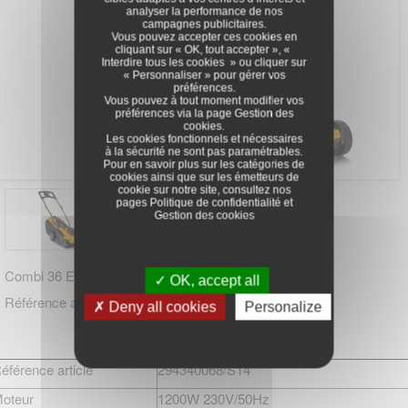
analyser la performance de nos
campagnes publicitaires.
Vous pouvez accepter ces cookies en
cliquant sur « OK, tout accepter », «
Interdire tous les cookies » ou cliquer sur
« Personnaliser » pour gérer vos
préférences.
Vous pouvez à tout moment modifier vos
préférences via la page
Gestion des
cookies
.
Les cookies fonctionnels et nécessaires
à la sécurité ne sont pas paramétrables.
Pour en savoir plus sur les catégories de
cookies ainsi que sur les émetteurs de
cookie sur notre site, consultez nos
pages
Politique de confidentialité
et
Gestion des cookies
Combi 36 E
OK, accept all
Référence article : 294340068/S14
Deny all cookies
Personalize
éférence article
294340068/S14
oteur
1200W 230V/50Hz