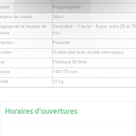
arter
Polypropylène
argeur de coupe
34cm
églage de la hauteur de
Centralisé – 1 levier - 6 pos. entre 25 et 75
oupe
mm
raction
Poussée
uidon
Guidon plat avec double interrupteur
ac
Plastique 35 litres
oues
140/170 mm
oids
12 kg
Horaires d'ouvertures