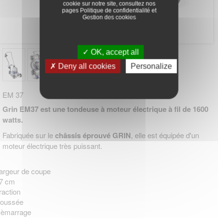
cookie sur notre site, consultez nos
pages
Politique de confidentialité
et
Gestion des cookies
OK, accept all
Deny all cookies
Personalize
EM 37
Grin EM37 est une tondeuse à moteur électrique à fil de 1600
watts.
Fabriquée sur le
châssis éprouvé GRIN
, elle est équipée d'un
moteur électrique très puissant.
argeur de coupe
7 cm
raction
oussée
èmarrage