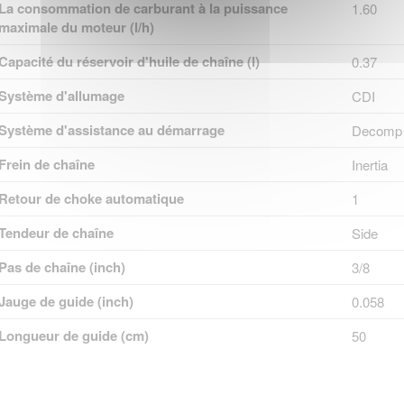
La consommation de carburant à la puissance
1.60
maximale du moteur (l/h)
Capacité du réservoir d'huile de chaîne (l)
0.37
Système d'allumage
CDI
Système d'assistance au démarrage
Decomp
Frein de chaîne
Inertia
Retour de choke automatique
1
Tendeur de chaîne
Side
Pas de chaîne (inch)
3/8
Jauge de guide (inch)
0.058
Longueur de guide (cm)
50