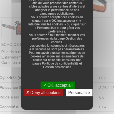
afin de vous proposer des contenus
ciblés adaptés à vos centres d’intérêts et
analyser la performance de nos
campagnes publicitaires.
Vous pouvez accepter ces cookies en
cliquant sur « OK, tout accepter », «
Interdire tous les cookies » ou cliquer sur
« Personnaliser » pour gérer vos
préférences.
Vous pouvez à tout moment modifier vos
préférences via la page
Gestion des
cookies
.
ECHO CS 680
Les cookies fonctionnels et nécessaires
à la sécurité ne sont pas paramétrables.
Plus de puissance pour plus de performances.
Pour en savoir plus sur les catégories de
Entièrement protégée contre les vibrations
cookies ainsi que sur les émetteurs de
cookie sur notre site, consultez nos
Carter en alliage de magnesium
pages
Politique de confidentialité
et
Gestion des cookies
Cylindrée (cm3)
66.8
OK, accept all
Puissance (kW/cv)
3.26/4.4
Deny all cookies
Personalize
Poids à sec (kg)
6.6
Capacité du réservoir de carburant (l)
0.64