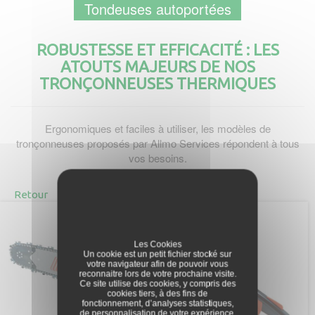
Tondeuses autoportées
ROBUSTESSE ET EFFICACITÉ : LES
ATOUTS MAJEURS DE NOS
TRONÇONNEUSES THERMIQUES
Ergonomiques et faciles à utiliser, les modèles de
tronçonneuses proposés par Allmo Services répondent à tous
vos besoins.
Retour
Les Cookies
Un cookie est un petit fichier stocké sur
votre navigateur afin de pouvoir vous
reconnaitre lors de votre prochaine visite.
Ce site utilise des cookies, y compris des
cookies tiers, à des fins de
fonctionnement, d’analyses statistiques,
de personnalisation de votre expérience,