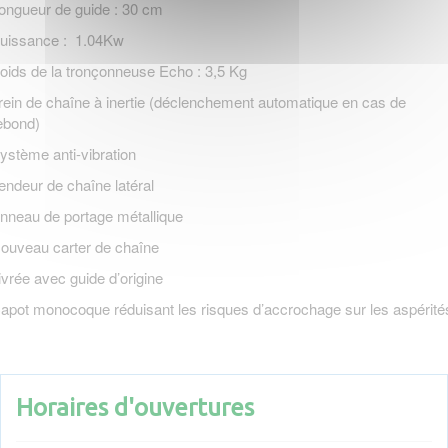
ongueur de guide : 30 cm
uissance : 1.04Kw
oids de la tronçonneuse Echo : 3,5 Kg
rein de chaîne à inertie (déclenchement automatique en cas de
ebond)
ystème anti-vibration
endeur de chaîne latéral
nneau de portage métallique
ouveau carter de chaîne
ivrée avec guide d’origine
apot monocoque réduisant les risques d’accrochage sur les aspérité
Horaires d'ouvertures