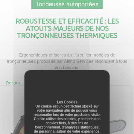
Tondeuses autoportées
ROBUSTESSE ET EFFICACITÉ : LES
ATOUTS MAJEURS DE NOS
TRONÇONNEUSES THERMIQUES
Ergonomiques et faciles à utiliser, les modèles de
tronçonneuses proposés par Allmo Services répondent à tous
vos besoins.
Retour
Les Cookies
Un cookie est un petit fichier stocké sur
votre navigateur afin de pouvoir vous
reconnaitre lors de votre prochaine visite.
Ce site utilise des cookies, y compris des
cookies tiers, à des fins de
fonctionnement, d’analyses statistiques,
de personnalisation de votre expérience,