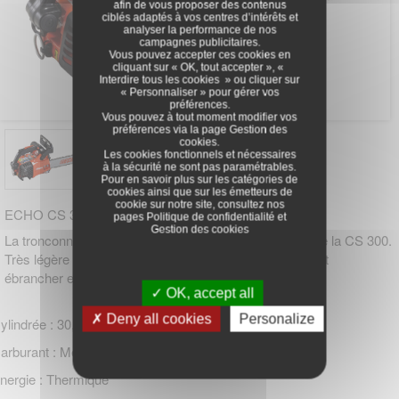
afin de vous proposer des contenus
ciblés adaptés à vos centres d’intérêts et
analyser la performance de nos
campagnes publicitaires.
Vous pouvez accepter ces cookies en
cliquant sur « OK, tout accepter », «
Interdire tous les cookies » ou cliquer sur
« Personnaliser » pour gérer vos
préférences.
Vous pouvez à tout moment modifier vos
préférences via la page
Gestion des
cookies
.
Les cookies fonctionnels et nécessaires
à la sécurité ne sont pas paramétrables.
Pour en savoir plus sur les catégories de
cookies ainsi que sur les émetteurs de
cookie sur notre site, consultez nos
ECHO CS 303T
pages
Politique de confidentialité
et
Gestion des cookies
La tronconneuse ECHO CS 303T est la remplaçante de la CS 300.
Très légère et compacte, elle sera idéale pour élaguer et
ébrancher en toute sécurité !
OK, accept all
Deny all cookies
Personalize
ylindrée : 30,1 cm3
arburant : Mélange 2T
nergie : Thermique