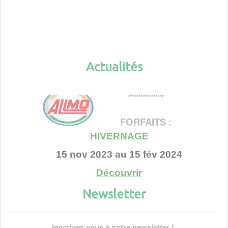
Actualités
Actualités
FORFAITS :
HIVERNAGE
15 nov 2023 au 15 fév 2024
Découvrir
Newsletter
Voir toutes les actualités
Inscrivez vous à notre newsletter !